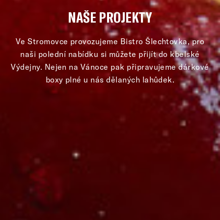
NAŠE PROJEKTY
Ve Stromovce provozujeme Bistro Šlechtovka, pro
naši polední nabídku
si můžete přijít do kbelské
Výdejny. Nejen na Vánoce pak připravujeme
dárkové
boxy plné u nás dělaných lahůdek.