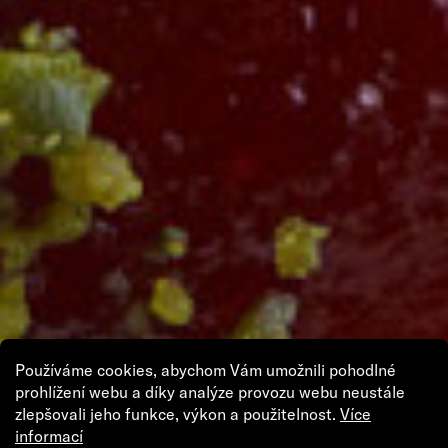
Používáme cookies, abychom Vám umožnili pohodlné
prohlížení webu a díky analýze provozu webu neustále
zlepšovali jeho funkce, výkon a použitelnost.
Více
informací